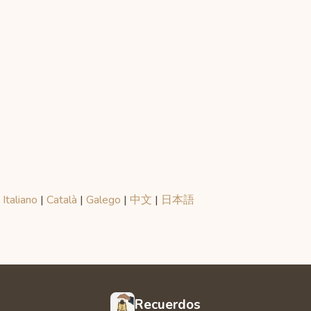
|
Italiano
|
Català
|
Galego
|
中文
|
日本語
Recuerdos