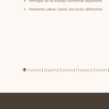
Verifique se há espaço suficiente disponível
Mantenha várias cópias em locais diferentes
🌍
Español
|
English
|
Euskara
|
Français
|
Deutsch