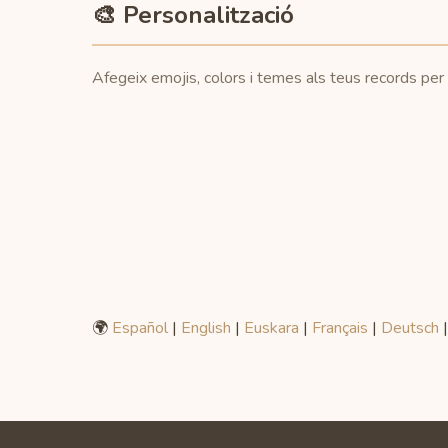
🎨 Personalització
Afegeix emojis, colors i temes als teus records per fe
🌍
Español
|
English
|
Euskara
|
Français
|
Deutsch