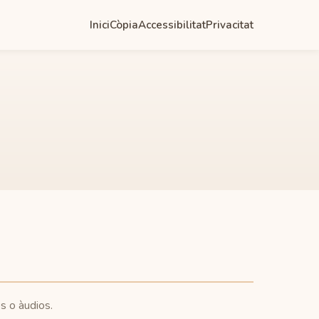
Inici
Còpia
Accessibilitat
Privacitat
os o àudios.