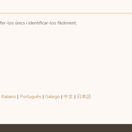
r-los únics i identificar-los fàcilment.
|
Italiano
|
Português
|
Galego
|
中文
|
日本語