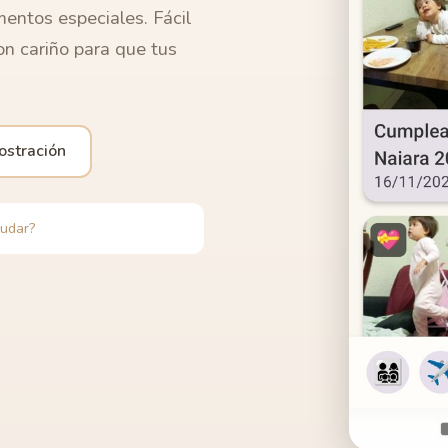
entos especiales. Fácil
on cariño para que tus
stración
yudar?