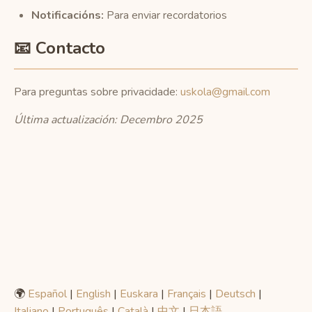
Notificacións:
Para enviar recordatorios
📧 Contacto
Para preguntas sobre privacidade:
uskola@gmail.com
Última actualización: Decembro 2025
🌍
Español
|
English
|
Euskara
|
Français
|
Deutsch
|
Italiano
|
Português
|
Català
|
中文
|
日本語